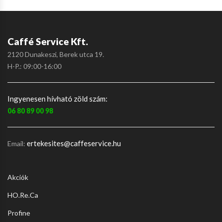
Caffé Service Kft.
2120 Dunakeszi, Berek utca 19.
H-P.: 09:00-16:00
Ingyenesen hívható zöld szám:
06 80 89 00 98
ertekesites@caffeservice.hu
Email:
Akciók
HO.Re.Ca
Profine