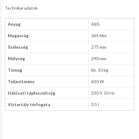
Technikai adatok
Anyag
ABS
Magasság
365 Mm
Szélesség
275 mm
Mélység
290 mm
Tömeg
kb. 10 kg
Teljesítmény
630 W
Hálózati tápfeszültség
230 V 50 Hz
Víztartály térfogata
3.5 l