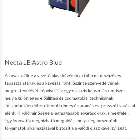
Necta LB Astro Blue
A Lavazza Blue a vezető olasz kávémárka több mint százéves
tapasztalatának és a kávézás iránti őszinte szenvedélyének
megtestesülését képviseli. Ez egy exkluzív kapszulás rendszer,
mely a különleges előállítási és csomagolási technikának
köszönhetően hihetetlenül krémes és aromás eszpresszót varázsol
elénk. KIváló minősége a legmagasabb elvárásoknak is megfelel.
Egy innovatív, megbízható megoldás, mely a legkorszerűbb
folyamatok alkalmazásával biztosítja a valódi olasz kávé ízvilágát.