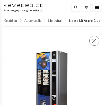
Kezdőlap
Automaták
Melegital
Necta LB Astro Blue