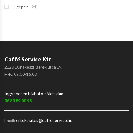
Új gépek
(24)
Caffé Service Kft.
2120 Dunakeszi, Berek utca 19.
H-P.: 09:00-16:00
Ingyenesen hívható zöld szám:
06 80 89 00 98
ertekesites@caffeservice.hu
Email: