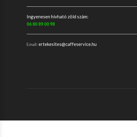
Ingyenesen hívható zöld szám:
06 80 89 00 98
ertekesites@caffeservice.hu
Email: