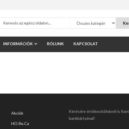
Ke
INFORMÁCIÓK
RÓLUNK
KAPCSOLAT
Kérésére értékesítőinknél is fize
Akciók
bankkártyával!
HO.Re.Ca