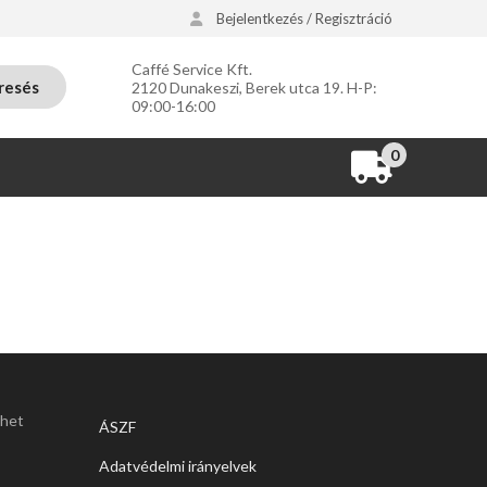
Bejelentkezés / Regisztráció
Caffé Service Kft.
resés
2120 Dunakeszi, Berek utca 19. H-P:
09:00-16:00
0
thet
ÁSZF
Adatvédelmi irányelvek