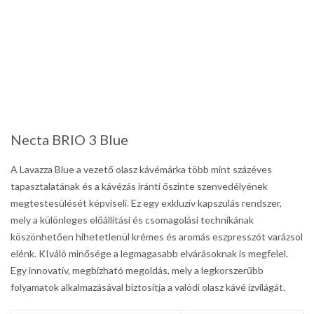
Necta BRIO 3 Blue
A Lavazza Blue a vezető olasz kávémárka több mint százéves
tapasztalatának és a kávézás iránti őszinte szenvedélyének
megtestesülését képviseli. Ez egy exkluzív kapszulás rendszer,
mely a különleges előállítási és csomagolási technikának
köszönhetően hihetetlenül krémes és aromás eszpresszót varázsol
elénk. KIváló minősége a legmagasabb elvárásoknak is megfelel.
Egy innovatív, megbízható megoldás, mely a legkorszerűbb
folyamatok alkalmazásával biztosítja a valódi olasz kávé ízvilágát.