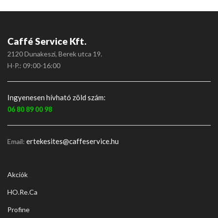
Caffé Service Kft.
2120 Dunakeszi, Berek utca 19.
H-P.: 09:00-16:00
Ingyenesen hívható zöld szám:
06 80 89 00 98
ertekesites@caffeservice.hu
Email:
Akciók
HO.Re.Ca
Profine