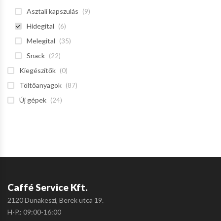
Asztali kapszulás
(9)
Hidegital
(6)
Melegital
(35)
Snack
(22)
Kiegészítők
(0)
Töltőanyagok
(87)
Új gépek
(24)
Caffé Service Kft.
2120 Dunakeszi, Berek utca 19.
H-P.: 09:00-16:00