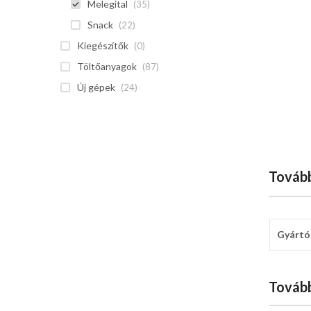
Melegital
(35)
Snack
(22)
Kiegészítők
(0)
Töltőanyagok
(87)
Új gépek
(24)
Tovább
Gyártó
Tovább