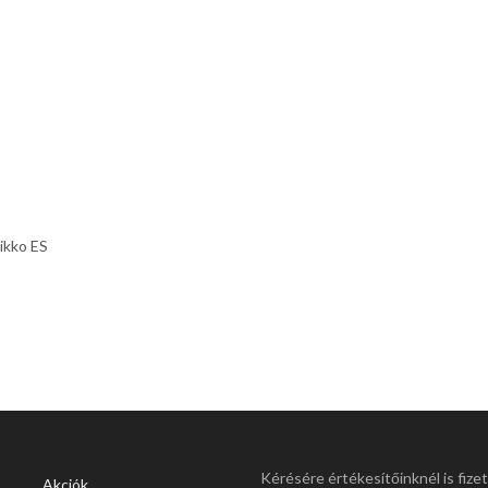
ikko ES
Kérésére értékesítőinknél is fize
Akciók