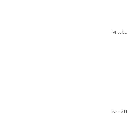
Rhea La
Necta L