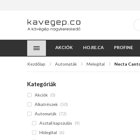
AKCIÓK
HO.RE.CA
PROFINE
Kezdőlap
Automaták
Melegital
Necta Canto
Kategóriák
Akciók
(0)
Alkatrészek
(50)
Automaták
(72)
Asztali kapszulás
(9)
Hidegital
(6)