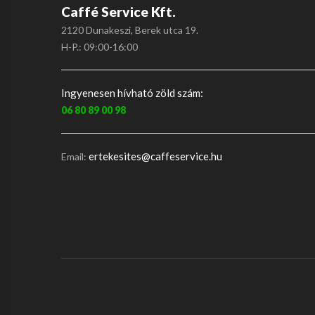
Caffé Service Kft.
2120 Dunakeszi, Berek utca 19.
H-P.: 09:00-16:00
Ingyenesen hívható zöld szám:
06 80 89 00 98
ertekesites@caffeservice.hu
Email: