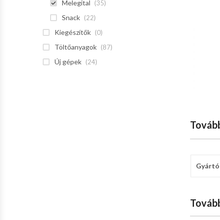
Melegital
(35)
Snack
(22)
Kiegészítők
(0)
Töltőanyagok
(87)
Új gépek
(24)
Tovább
Gyártó
Tovább