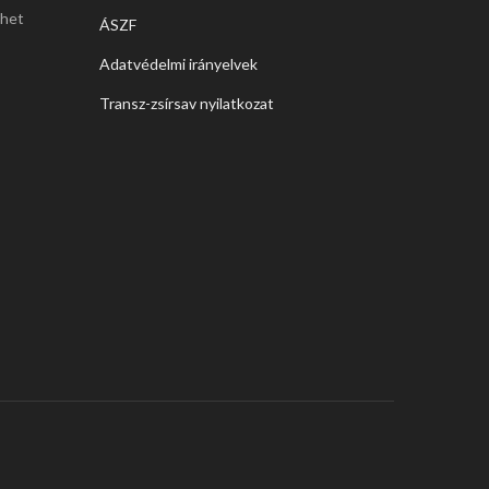
thet
ÁSZF
Adatvédelmi irányelvek
Transz-zsírsav nyilatkozat