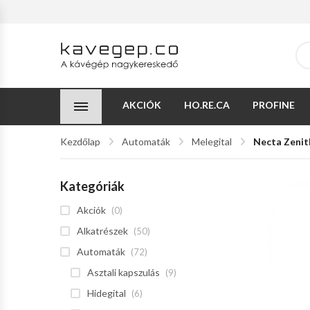
AKCIÓK
HO.RE.CA
PROFINE
Kezdőlap
Automaták
Melegital
Necta Zenit
Kategóriák
Akciók
(0)
Alkatrészek
(50)
Automaták
(72)
Asztali kapszulás
(9)
Hidegital
(6)