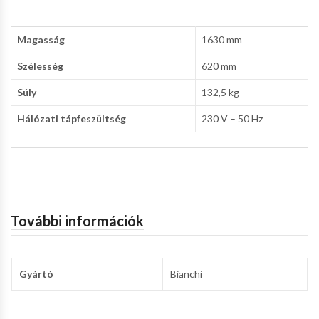
Magasság
1630 mm
Szélesség
620 mm
Súly
132,5 kg
Hálózati tápfeszültség
230 V – 50 Hz
További információk
Gyártó
Bianchi