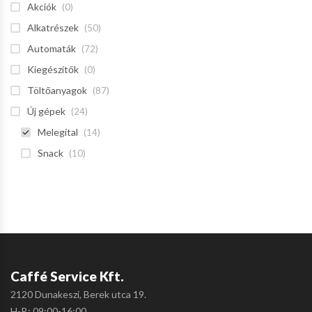
Akciók
(0)
Alkatrészek
(50)
Automaták
(72)
Kiegészítők
(0)
Töltőanyagok
(87)
Új gépek
(24)
Melegital
(14)
Snack
(10)
Caffé Service Kft.
2120 Dunakeszi, Berek utca 19.
H-P.: 09:00-16:00