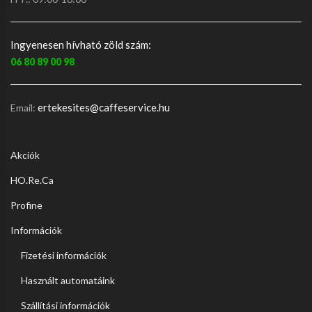
Ingyenesen hívható zöld szám:
06 80 89 00 98
ertekesites@caffeservice.hu
Email:
Akciók
HO.Re.Ca
Profine
Információk
Fizetési információk
Használt automatáink
Szállítási információk