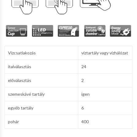
Vízcsatlakozás
víztartály vagy vízhálózat
italválasztás
24
előválasztás
2
szemeskávé tartály
igen
egyéb tartály
6
pohár
400