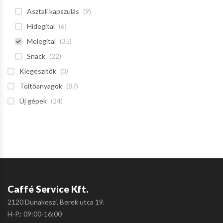
Asztali kapszulás
(9)
Hidegital
(6)
Melegital
(35)
Snack
(22)
Kiegészítők
(0)
Töltőanyagok
(87)
Új gépek
(24)
Caffé Service Kft.
2120 Dunakeszi, Berek utca 19.
H-P.: 09:00-16:00