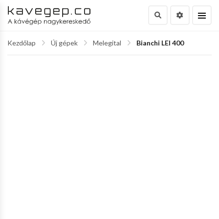
Kezdőlap
Új gépek
Melegital
Bianchi LEI 400