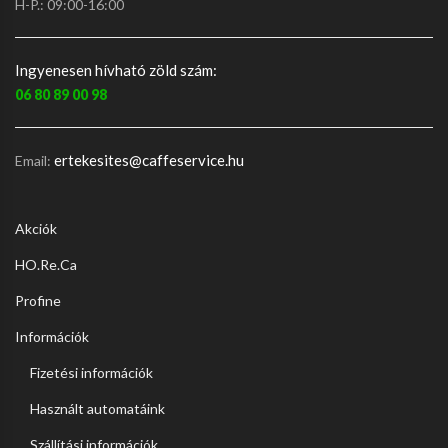
H-P.: 09:00-16:00
Ingyenesen hívható zöld szám:
06 80 89 00 98
ertekesites@caffeservice.hu
Email:
Akciók
HO.Re.Ca
Profine
Információk
Fizetési információk
Használt automatáink
Szállítási információk