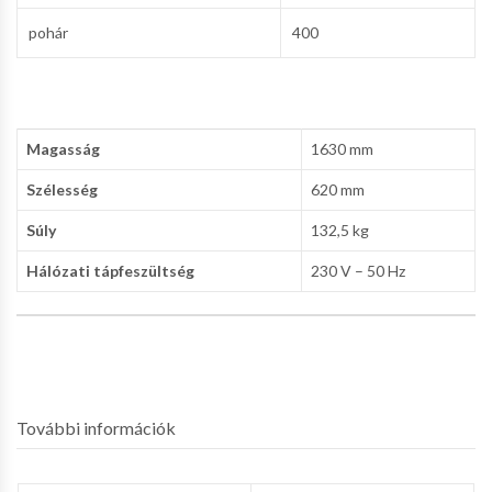
pohár
400
Magasság
1630 mm
Szélesség
620 mm
Súly
132,5 kg
Hálózati tápfeszültség
230 V – 50 Hz
További információk