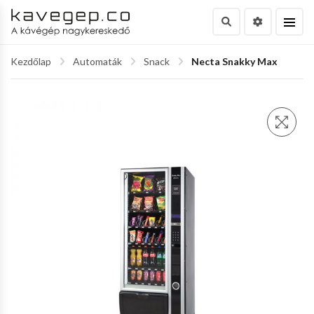
Kezdőlap
Automaták
Snack
Necta Snakky Max