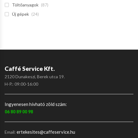
Töltőanyagok
(87)
Új gépek
(24)
Caffé Service Kft.
2120 Dunakeszi, Berek utca 19.
H-P.: 09:00-16:00
Ingyenesen hívható zöld szám:
06 80 89 00 98
ertekesites@caffeservice.hu
Email: