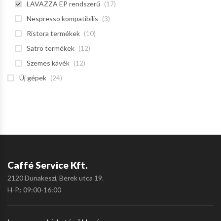
LAVAZZA EP rendszerű
(17)
Nespresso kompatibilis
(3)
Ristora termékek
(10)
Satro termékek
(12)
Szemes kávék
(12)
Új gépek
(24)
Caffé Service Kft.
2120 Dunakeszi, Berek utca 19.
H-P.: 09:00-16:00