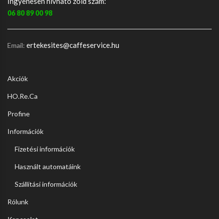
Ingyenesen hívható zöld szám:
06 80 89 00 98
ertekesites@caffeservice.hu
Email:
Akciók
HO.Re.Ca
Profine
Információk
Fizetési információk
Használt automatáink
Szállítási információk
Rólunk