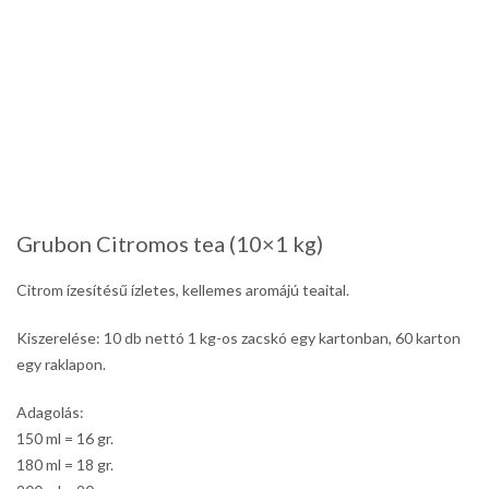
Grubon Citromos tea (10×1 kg)
Citrom ízesítésű ízletes, kellemes aromájú teaital.
Kiszerelése: 10 db nettó 1 kg-os zacskó egy kartonban, 60 karton
egy raklapon.
Adagolás:
150 ml = 16 gr.
180 ml = 18 gr.