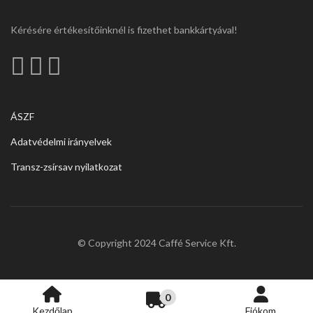
Kérésére értékesítőinknél is fizethet bankkártyával!
ÁSZF
Adatvédelmi irányelvek
Transz-zsírsav nyilatkozat
© Copyright 2024 Caffé Service Kft.
0
Kezdőlap
Fiókom