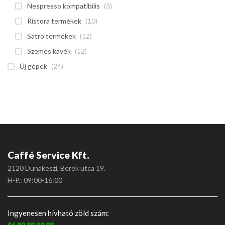
Nespresso kompatibilis
(3)
Ristora termékek
(10)
Satro termékek
(12)
Szemes kávék
(12)
Új gépek
(24)
Caffé Service Kft.
2120 Dunakeszi, Berek utca 19.
H-P.: 09:00-16:00
Ingyenesen hívható zöld szám: