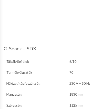
G-Snack – SDX
Tálcák/Spirálok
6/10
Termékválaszték
70
Hálózati tápfeszültség
230 V – 50 Hz
Magasság
1830 mm
Szélesség
1125 mm