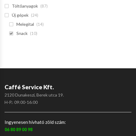
Töltőanyagok
(87)
Új gépek
(24)
Melegital
(14)
Snack
(10)
Caffé Service Kft.
2120 Dunakeszi, Berek utca 19.
H-P.: 09:00-16:00
Ingyenesen hívható zöld szám:
06 80 89 00 98