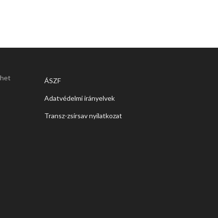
thet
ÁSZF
Adatvédelmi irányelvek
Transz-zsírsav nyilatkozat