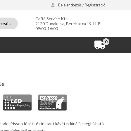
Bejelentkezés / Regisztráció
Caffé Service Kft.
resés
2120 Dunakeszi, Berek utca 19. H-P:
09:00-16:00
0
Sa
model frissen főzött és instant kávét is kínáló, megbízható
n megjelenésű automata.