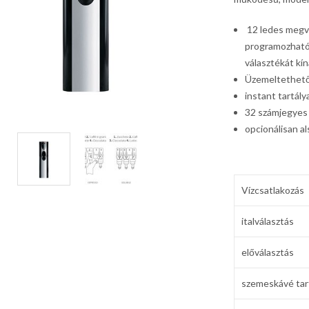
12 ledes megvi
programozható.
választékát kín
Üzemeltethető v
instant tartály
32 számjegyes 
opcionálisan a
Vízcsatlakozás
italválasztás
előválasztás
szemeskávé tar