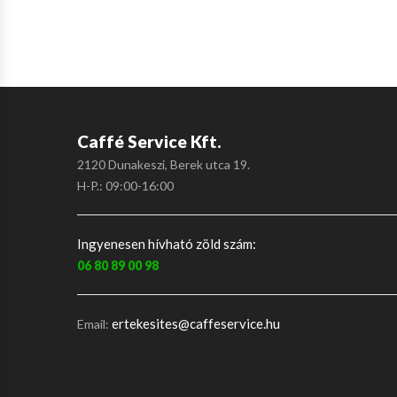
Caffé Service Kft.
2120 Dunakeszi, Berek utca 19.
H-P.: 09:00-16:00
Ingyenesen hívható zöld szám:
06 80 89 00 98
ertekesites@caffeservice.hu
Email: