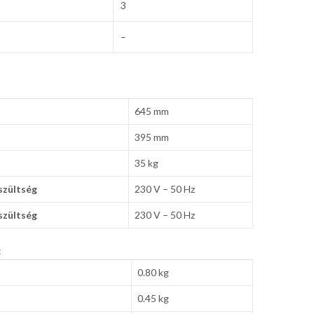
3
–
645 mm
395 mm
35 kg
szültség
230 V – 50 Hz
szültség
230 V – 50 Hz
:
0.80 kg
0.45 kg