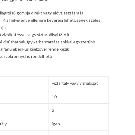
lágítású gombja direkt vagy előválasztásra is
 Kis helyigénye ellenére keverési lehetőségek széles
álja
ízrákötéssel vagy víztartállyal (3.6 l)
ai kihúzhatóak, így karbantartása sokkal egyszerűbb
alfanumberikus kijelzővel rendelkezik
lsószekrénnyel is rendelhető
víztartály vagy vízhálózat
10
2
tály
igen