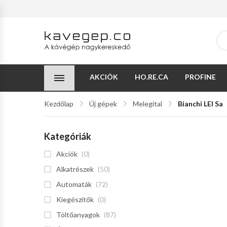
AKCIÓK
HO.RE.CA
PROFINE
Kezdőlap
Új gépek
Melegital
Bianchi LEI Sa
Kategóriák
Akciók
(0)
Alkatrészek
(50)
Automaták
(72)
Kiegészítők
(0)
Töltőanyagok
(87)