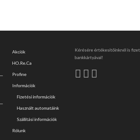
Kérésére értékesítőinknél is fize
Akciók
bankkártyával!
HO.Re.Ca
Profine
Információk
Fizetési információk
Használt automatáink
Szállítási információk
Rólunk