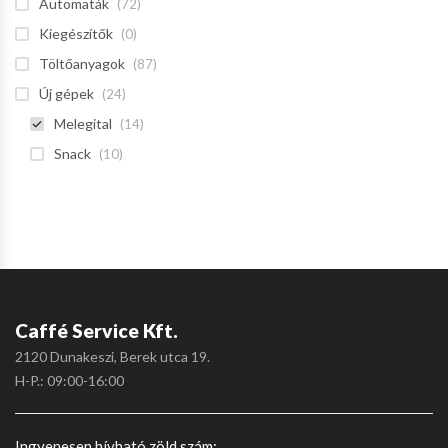
Automaták
(72)
Kiegészítők
(0)
Töltőanyagok
(87)
Új gépek
(24)
Melegital
(14)
Snack
(10)
Caffé Service Kft.
2120 Dunakeszi, Berek utca 19.
H-P.: 09:00-16:00
Ingyenesen hívható zöld szám: