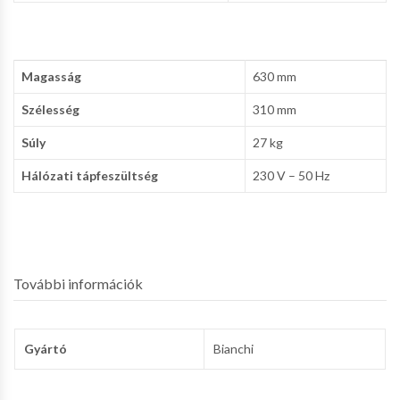
Magasság
630 mm
Szélesség
310 mm
Súly
27 kg
Hálózati tápfeszültség
230 V – 50 Hz
További információk
Gyártó
Bianchi