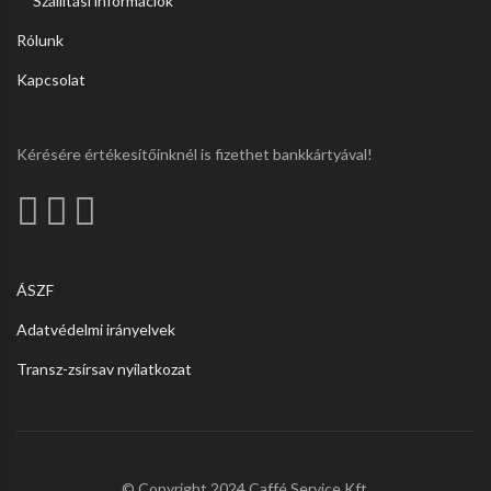
Szállítási információk
Rólunk
Kapcsolat
Kérésére értékesítőinknél is fizethet bankkártyával!
ÁSZF
Adatvédelmi irányelvek
Transz-zsírsav nyilatkozat
© Copyright 2024 Caffé Service Kft.