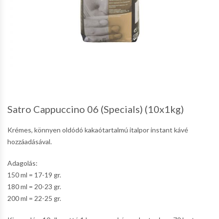
Satro Cappuccino 06 (Specials) (10x1kg)
Krémes, könnyen oldódó kakaótartalmú italpor instant kávé
hozzáadásával.
Adagolás:
150 ml = 17-19 gr.
180 ml = 20-23 gr.
200 ml = 22-25 gr.