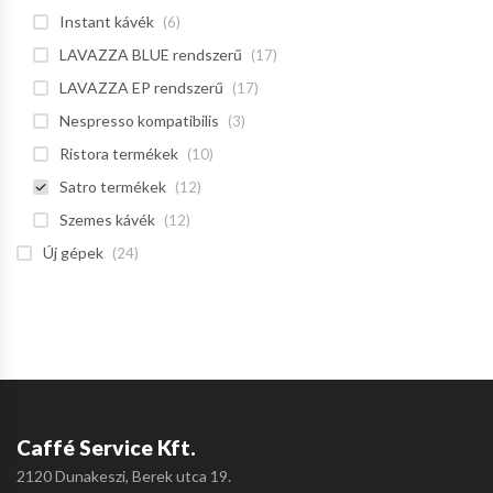
Instant kávék
(6)
LAVAZZA BLUE rendszerű
(17)
LAVAZZA EP rendszerű
(17)
Nespresso kompatibilis
(3)
Ristora termékek
(10)
Satro termékek
(12)
Szemes kávék
(12)
Új gépek
(24)
Caffé Service Kft.
2120 Dunakeszi, Berek utca 19.