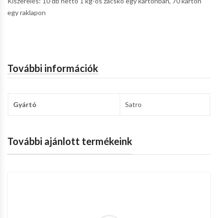
Kiszerelés: 10 db nettó 1 kg-os zacskó egy kartonban, 70 karton
egy raklapon
További információk
Gyártó
Satro
További ajánlott termékeink