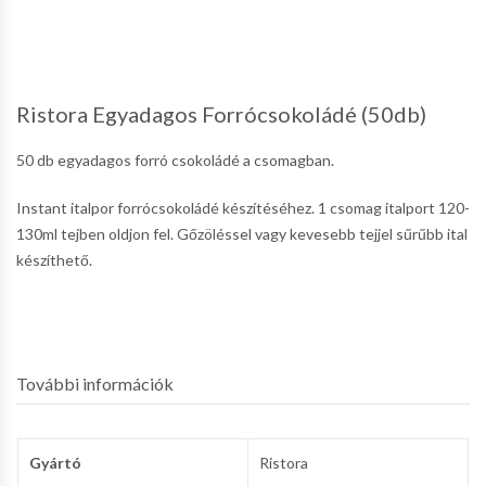
Ristora Egyadagos Forrócsokoládé (50db)
50 db egyadagos forró csokoládé a csomagban.
Instant italpor forrócsokoládé készítéséhez. 1 csomag italport 120-
130ml tejben oldjon fel. Gőzöléssel vagy kevesebb tejjel sűrűbb ital
készíthető.
További információk
Gyártó
Ristora