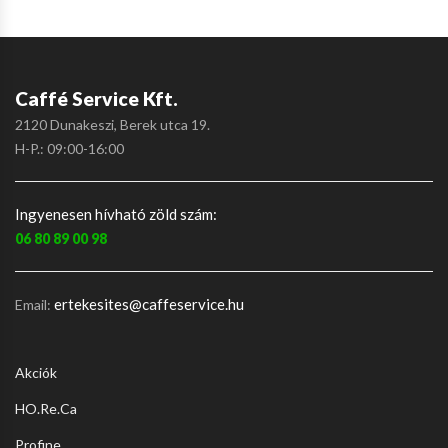
Caffé Service Kft.
2120 Dunakeszi, Berek utca 19.
H-P.: 09:00-16:00
Ingyenesen hívható zöld szám:
06 80 89 00 98
ertekesites@caffeservice.hu
Email:
Akciók
HO.Re.Ca
Profine