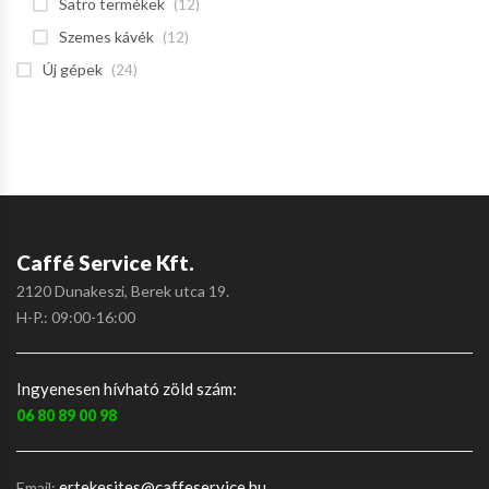
Satro termékek
(12)
Szemes kávék
(12)
Új gépek
(24)
Caffé Service Kft.
2120 Dunakeszi, Berek utca 19.
H-P.: 09:00-16:00
Ingyenesen hívható zöld szám:
06 80 89 00 98
ertekesites@caffeservice.hu
Email: