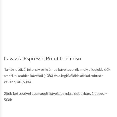
Lavazza Espresso Point Cremoso
Tartós utóízű, intenzív és krémes kávékeverék, mely a legjobb dél-
amerikai arabica kávéból (40%) és a legkiválóbb afrikai robusta
kávéból áll (60%).
25db kettesével csomagolt kávékapszula a dobozban. 1 doboz =
50db