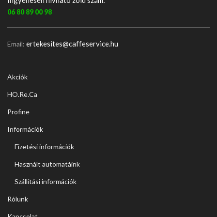
Ingyenesen hívható zöld szám:
06 80 89 00 98
ertekesites@caffeservice.hu
Email:
Akciók
HO.Re.Ca
Profine
Információk
Fizetési információk
Használt automatáink
Szállítási információk
Rólunk
Kapcsolat