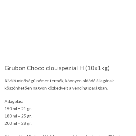
Grubon Choco clou spezial H (10x1kg)
Kiváló minőségű német termék, könnyen oldódó állagának
köszönhetően nagyon közkedvelt a vending iparágban.
Adagolás:
150 ml = 21 gr.
180 ml = 25 gr.
200 ml = 28 gr.