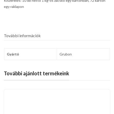
Kiszerelés: 10 db nettó 1 kg-os zacskó egy kartonban, 72 karton
egy raklapon
További információk
Gyártó
Grubon
További ajánlott termékeink